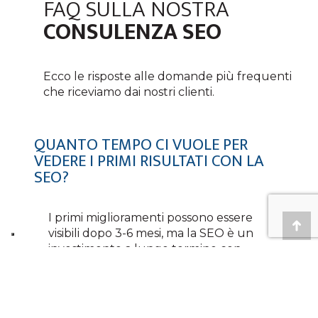
FAQ SULLA NOSTRA
CONSULENZA SEO
Ecco le risposte alle domande più frequenti
che riceviamo dai nostri clienti.
QUANTO TEMPO CI VUOLE PER
VEDERE I PRIMI RISULTATI CON LA
SEO?
I primi miglioramenti possono essere
visibili dopo
3-6 mesi
, ma la SEO è un
Tor
investimento a lungo termine con
su
benefici duraturi.
QUANTO COSTA UNA CONSULENZA