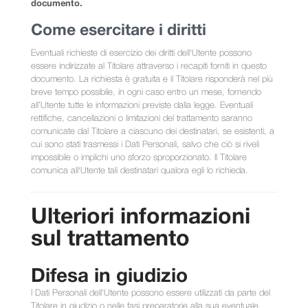
documento.
Come esercitare i diritti
Eventuali richieste di esercizio dei diritti dell'Utente possono
essere indirizzate al Titolare attraverso i recapiti forniti in questo
documento. La richiesta è gratuita e il Titolare risponderà nel più
breve tempo possibile, in ogni caso entro un mese, fornendo
all’Utente tutte le informazioni previste dalla legge. Eventuali
rettifiche, cancellazioni o limitazioni del trattamento saranno
comunicate dal Titolare a ciascuno dei destinatari, se esistenti, a
cui sono stati trasmessi i Dati Personali, salvo che ciò si riveli
impossibile o implichi uno sforzo sproporzionato. Il Titolare
comunica all'Utente tali destinatari qualora egli lo richieda.
Ulteriori informazioni
sul trattamento
Difesa in giudizio
I Dati Personali dell’Utente possono essere utilizzati da parte del
Titolare in giudizio o nelle fasi preparatorie alla sua eventuale