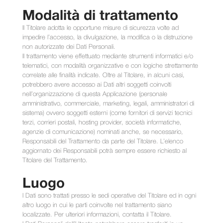
Modalità di trattamento
Il Titolare adotta le opportune misure di sicurezza volte ad
impedire l’accesso, la divulgazione, la modifica o la distruzione
non autorizzate dei Dati Personali.
Il trattamento viene effettuato mediante strumenti informatici e/o
telematici, con modalità organizzative e con logiche strettamente
correlate alle finalità indicate. Oltre al Titolare, in alcuni casi,
potrebbero avere accesso ai Dati altri soggetti coinvolti
nell’organizzazione di questa Applicazione (personale
amministrativo, commerciale, marketing, legali, amministratori di
sistema) ovvero soggetti esterni (come fornitori di servizi tecnici
terzi, corrieri postali, hosting provider, società informatiche,
agenzie di comunicazione) nominati anche, se necessario,
Responsabili del Trattamento da parte del Titolare. L’elenco
aggiornato dei Responsabili potrà sempre essere richiesto al
Titolare del Trattamento.
Luogo
I Dati sono trattati presso le sedi operative del Titolare ed in ogni
altro luogo in cui le parti coinvolte nel trattamento siano
localizzate. Per ulteriori informazioni, contatta il Titolare.