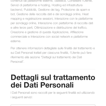
contenuti da piattaforme esterne, Statistica, Contattare l'Utente,
Servizi di piattaforma e hosting, Hosting ed infrastruttura
backend, Pubblicità, Gestione dei tag, Protezione da spam e
bot, Gestione della raccolta dati e dei sondaggi online, Heat
mapping e registrazione sessioni, Interazione con le piattaforme
per sondaggi online, Interazione con piattaforme di raccolta dati
e altre terze parti, Ottimizzazione e distribuzione del traffico,
Creazione e gestione di questa Applicazione, Affiliazione
commerciale e Interazione con social network e piattaforme
esterne.
Per ottenere informazioni dettagliate sulle finalità del trattamento e
sui Dati Personali trattati per ciascuna finalità, l’Utente può fare
riferimento alla sezione “Dettagli sul trattamento dei Dati
Personali”.
Dettagli sul trattamento
dei Dati Personali
I Dati Personali sono raccolti per le seguenti finalità ed utilizzando
i seguenti servizi: