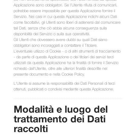
Applicazione sono obbligatori. Se l’Utente rifiuta di comunicarli,
potrebbe essere impossibile per questa Applicazione fornire il
Servizio. Nei casi in cui questa Applicazione indichi alcuni Dati
come facoltativi, gli Utenti sono liberi di astenersi dal comunicare
tali Dati, senza che ciò abbia alcuna conseguenza sulla
disponibilità del Servizio o sulla sua operatività.
Gli Utenti che dovessero avere dubbi su quali Dati siano
obbligatori sono incoraggiati a contattare il Titolare.
L’eventuale utilizzo di Cookie - o di altri strumenti di tracciamento
- da parte di questa Applicazione o dei titolari dei servizi terzi
utilizzati da questa Applicazione ha la finalità di fornire il Servizio
richiesto dall'Utente, oltre alle ulteriori finalità descritte nel
presente documento e nella Cookie Policy.
L'Utente si assume la responsabilità dei Dati Personali di terzi
ottenuti, pubblicati o condivisi mediante questa Applicazione.
Modalità e luogo del
trattamento dei Dati
raccolti