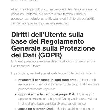
ordine di un’autorità.
Al termine del periodo di conservazione i Dati Personali saranno
cancellati. Pertanto, allo spirare di tale termine il diritto di
accesso, cancellazione, rettificazione ed il diritto alla portabilità
dei Dati non potranno più essere esercitati.
Diritti dell’Utente sulla
base del Regolamento
Generale sulla Protezione
dei Dati (GDPR)
Gli Utenti possono esercitare determinati diritti con riferimento ai
Dati trattati dal Titolare.
In particolare, nei limiti previsti dalla legge, l’Utente ha il diritto di:
revocare il consenso in ogni momento.
L’Utente può
revocare il consenso al trattamento dei propri Dati Personali
precedentemente espresso.
opporsi al trattamento dei propri Dati.
L’Utente può
opporsi al trattamento dei propri Dati quando esso avviene
in virtù di una base giuridica diversa dal consenso.
accedere ai propri Dati.
L’Utente ha diritto ad ottenere