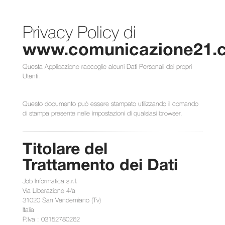
Privacy Policy di
www.comunicazione21.
Questa Applicazione raccoglie alcuni Dati Personali dei propri
Utenti.
Questo documento può essere stampato utilizzando il comando
di stampa presente nelle impostazioni di qualsiasi browser.
Titolare del
Trattamento dei Dati
Job Informatica s.r.l.
Via Liberazione 4/a
31020 San Vendemiano (Tv)
Italia
P.Iva : 03152780262