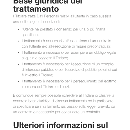
Base giuridica del
trattamento
Il Titolare tratta Dati Personali relativi all’Utente in caso sussista
una delle seguenti condizioni:
l’Utente ha prestato il consenso per una o più finalità
specifiche.
il trattamento è necessario all'esecuzione di un contratto
con l’Utente e/o all'esecuzione di misure precontrattuali;
il trattamento è necessario per adempiere un obbligo legale
al quale è soggetto il Titolare;
il trattamento è necessario per l'esecuzione di un compito
di interesse pubblico o per l'esercizio di pubblici poteri di cui
è investito il Titolare;
il trattamento è necessario per il perseguimento del legittimo
interesse del Titolare o di terzi.
È comunque sempre possibile richiedere al Titolare di chiarire la
concreta base giuridica di ciascun trattamento ed in particolare
di specificare se il trattamento sia basato sulla legge, previsto da
un contratto o necessario per concludere un contratto.
Ulteriori informazioni sul