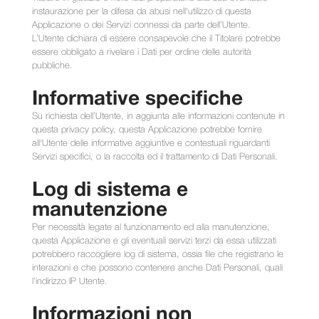
instaurazione per la difesa da abusi nell'utilizzo di questa
Applicazione o dei Servizi connessi da parte dell’Utente.
L’Utente dichiara di essere consapevole che il Titolare potrebbe
essere obbligato a rivelare i Dati per ordine delle autorità
pubbliche.
Informative specifiche
Su richiesta dell’Utente, in aggiunta alle informazioni contenute in
questa privacy policy, questa Applicazione potrebbe fornire
all'Utente delle informative aggiuntive e contestuali riguardanti
Servizi specifici, o la raccolta ed il trattamento di Dati Personali.
Log di sistema e
manutenzione
Per necessità legate al funzionamento ed alla manutenzione,
questa Applicazione e gli eventuali servizi terzi da essa utilizzati
potrebbero raccogliere log di sistema, ossia file che registrano le
interazioni e che possono contenere anche Dati Personali, quali
l’indirizzo IP Utente.
Informazioni non