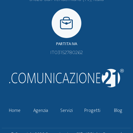
PARTITA IVA
IT03152780262
Home
Agenzia
Servizi
Progetti
Blog