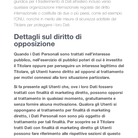
giuridica per il trasferimento di Dati all'estero incluso verso
qualsiasi organizzazione internazionale regolata dal diritto
internazionale o costituita da due o più paesi, come ad esempio
l’ONU, nonché in merito alle misure di sicurezza adottate dal
Titolare per proteggere i loro Dati.
Dettagli sul diritto di
opposizione
Quando i Dati Personali sono trattati nell’interesse
pubblico, nell’esercizio di pubblici poteri di cui è investito
il Titolare oppure per perseguire un interesse legittimo del
Titolare, gli Utenti hanno diritto ad opporsi al trattamento
per motivi connessi alla loro situazione particolare.
Si fa presente agli Utenti che, ove i loro Dati fossero
trattati con finalità di marketing diretto, possono opporsi
al trattamento in qualsiasi momento, gratuitamente e
senza fornire alcuna motivazione. Qualora gli Utenti si
oppongano al trattamento per finalità di marketing
diretto, i Dati Personali non sono più oggetto di
trattamento per tali finalità. Per scoprire se il Titolare
tratti Dati con finalità di marketing diretto gli Utenti
possono fare riferimento alle rispettive sezioni di questo