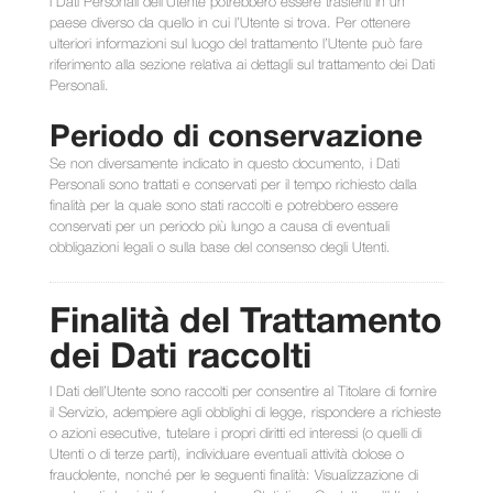
I Dati Personali dell’Utente potrebbero essere trasferiti in un
paese diverso da quello in cui l’Utente si trova. Per ottenere
ulteriori informazioni sul luogo del trattamento l’Utente può fare
riferimento alla sezione relativa ai dettagli sul trattamento dei Dati
Personali.
Periodo di conservazione
Se non diversamente indicato in questo documento, i Dati
Personali sono trattati e conservati per il tempo richiesto dalla
finalità per la quale sono stati raccolti e potrebbero essere
conservati per un periodo più lungo a causa di eventuali
obbligazioni legali o sulla base del consenso degli Utenti.
Finalità del Trattamento
dei Dati raccolti
I Dati dell’Utente sono raccolti per consentire al Titolare di fornire
il Servizio, adempiere agli obblighi di legge, rispondere a richieste
o azioni esecutive, tutelare i propri diritti ed interessi (o quelli di
Utenti o di terze parti), individuare eventuali attività dolose o
fraudolente, nonché per le seguenti finalità: Visualizzazione di