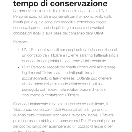
tempo di conservazione
Se non diversamente indicato in questo documento, i Dati
Personali sono trattati e conservati per il tempo richiesto dalla
finalità per la quale sono stati raccolti e potrebbero essere
conservati per un periodo più lungo a causa di eventuali
obbligazioni legali o sulla base del consenso degli Utenti.
Pertanto:
I Dati Personali raccolti per scopi collegati all’esecuzione di
un contratto tra il Titolare e l’Utente saranno trattenuti sino a
quando sia completata l’esecuzione di tale contratto.
I Dati Personali raccolti per finalità riconducibili all’interesse
legittimo del Titolare saranno trattenuti sino al
soddisfacimento di tale interesse. L’Utente può ottenere
ulteriori informazioni in merito all’interesse legittimo
perseguito dal Titolare nelle relative sezioni di questo
documento o contattando il Titolare.
Quando il trattamento è basato sul consenso dell’Utente, il
Titolare può conservare i Dati Personali più a lungo sino a
quando detto consenso non venga revocato. Inoltre, il Titolare
potrebbe essere obbligato a conservare i Dati Personali per un
periodo più lungo per adempiere ad un obbligo di legge o per