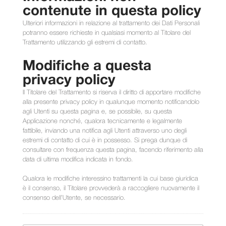
contenute in questa policy
Ulteriori informazioni in relazione al trattamento dei Dati Personali
potranno essere richieste in qualsiasi momento al Titolare del
Trattamento utilizzando gli estremi di contatto.
Modifiche a questa
privacy policy
Il Titolare del Trattamento si riserva il diritto di apportare modifiche
alla presente privacy policy in qualunque momento notificandolo
agli Utenti su questa pagina e, se possibile, su questa
Applicazione nonché, qualora tecnicamente e legalmente
fattibile, inviando una notifica agli Utenti attraverso uno degli
estremi di contatto di cui è in possesso. Si prega dunque di
consultare con frequenza questa pagina, facendo riferimento alla
data di ultima modifica indicata in fondo.
Qualora le modifiche interessino trattamenti la cui base giuridica
è il consenso, il Titolare provvederà a raccogliere nuovamente il
consenso dell’Utente, se necessario.