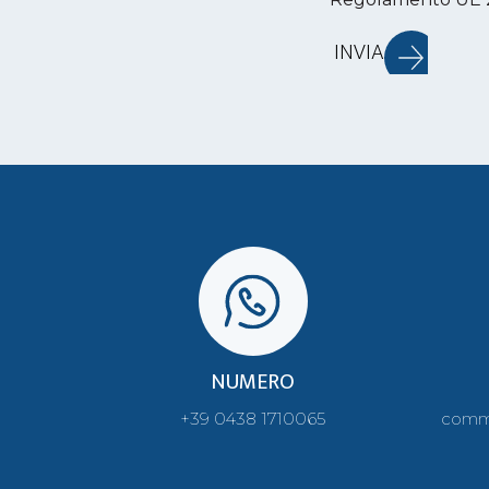
INVIA
NUMERO
+39 0438 1710065
comm