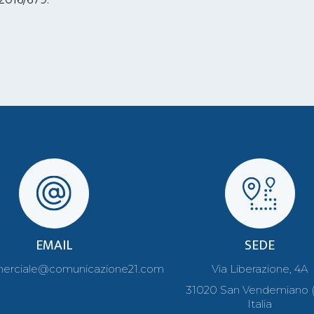
EMAIL
SEDE
erciale@comunicazione21.com
Via Liberazione, 4A
31020 San Vendemiano (
Italia