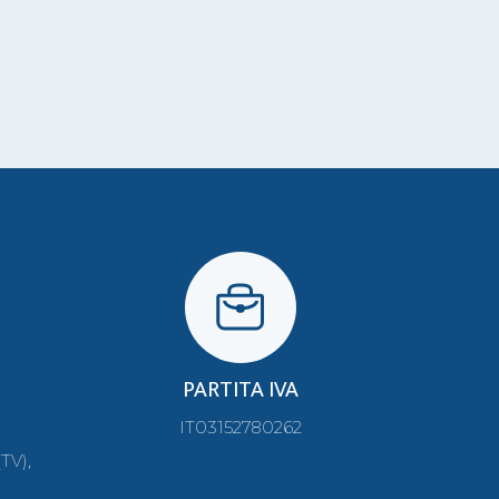
PARTITA IVA
IT03152780262
TV),