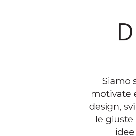
D
Siamo s
motivate 
design, sv
le giust
idee 