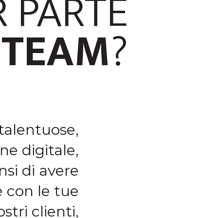
R PARTE
 TEAM
?
talentuose,
e digitale,
si di avere
 con le tue
stri clienti,